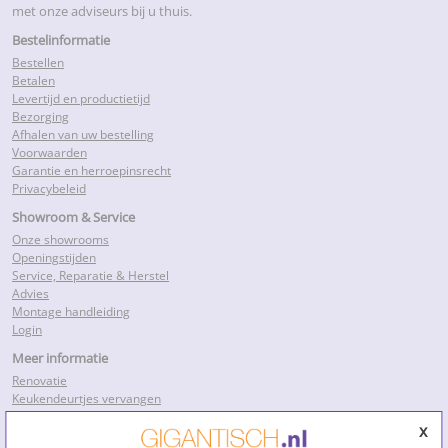
met onze adviseurs bij u thuis.
Bestelinformatie
Bestellen
Betalen
Levertijd en productietijd
Bezorging
Afhalen van uw bestelling
Voorwaarden
Garantie en herroepinsrecht
Privacybeleid
Showroom & Service
Onze showrooms
Openingstijden
Service, Reparatie & Herstel
Advies
Montage handleiding
Login
Meer informatie
Renovatie
Keukendeurtjes vervangen
Keukenkastdeurtjes
x
Keukenkastjes folie