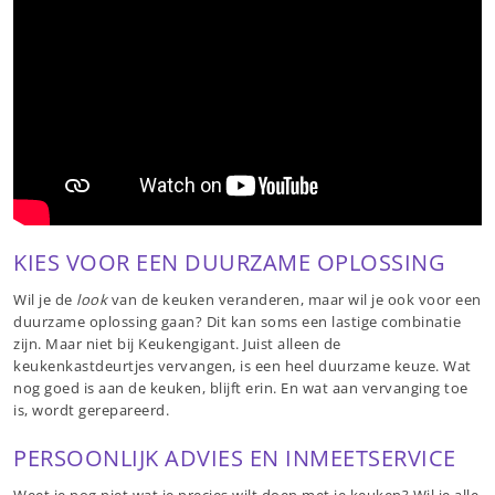
KIES VOOR EEN DUURZAME OPLOSSING
Wil je de
look
van de keuken veranderen, maar wil je ook voor een
duurzame oplossing gaan? Dit kan soms een lastige combinatie
zijn. Maar niet bij Keukengigant. Juist alleen de
keukenkastdeurtjes vervangen, is een heel duurzame keuze. Wat
nog goed is aan de keuken, blijft erin. En wat aan vervanging toe
is, wordt gerepareerd.
PERSOONLIJK ADVIES EN INMEETSERVICE
Weet je nog niet wat je precies wilt doen met je keuken? Wil je alle