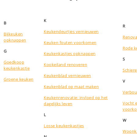
K
B
R
Keukendeurtjes vernieuwen
Bijkeuken
Renova
opknappen
Keuken fouten voorkomen
Rode k
G
Keukenkastjes opknappen
S
Goedkoop
Kookeiland renoveren
keukenkastje
Schier
Keukenblad vernieuwen
Groene keuken
V
Keukenblad op maat maken
Verbou
Keukenrenovatie: invloed op het
Vocht 
dagelijks leven
voork
L
W
Losse keukenkastjes
Woonke
N