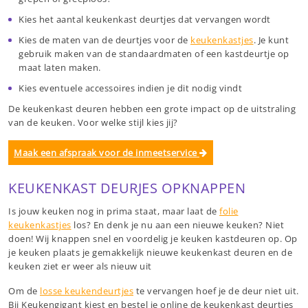
Kies het aantal keukenkast deurtjes dat vervangen wordt
Kies de maten van de deurtjes voor de
keukenkastjes
.
Je kunt
gebruik maken van de standaardmaten of een kastdeurtje op
maat laten maken.
Kies eventuele accessoires indien je dit nodig vindt
De keukenkast deuren hebben een grote impact op de uitstraling
van de keuken. Voor welke stijl kies jij?
Maak een afspraak voor de inmeetservice
KEUKENKAST DEURJES OPKNAPPEN
Is jouw keuken nog in prima staat, maar laat de
folie
keukenkastjes
los?
En denk je nu aan een nieuwe keuken? Niet
doen! Wij knappen snel en voordelig je keuken kastdeuren op.
Op
je keuken plaats je gemakkelijk nieuwe keukenkast deuren en de
keuken ziet er weer als nieuw uit
Om de
losse keukendeurtjes
te vervangen hoef je de deur niet uit.
Bij Keukengigant kiest en bestel je online de keukenkast deurtjes