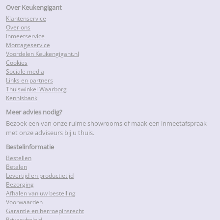
Over Keukengigant
Klantenservice
Over ons
Inmeetservice
Montageservice
Voordelen Keukengigant.nl
Cookies
Sociale media
Links en partners
Thuiswinkel Waarborg
Kennisbank
Meer advies nodig?
Bezoek een van onze ruime showrooms of maak een inmeetafspraak
met onze adviseurs bij u thuis.
Bestelinformatie
Bestellen
Betalen
Levertijd en productietijd
Bezorging
Afhalen van uw bestelling
Voorwaarden
Garantie en herroepinsrecht
Privacybeleid