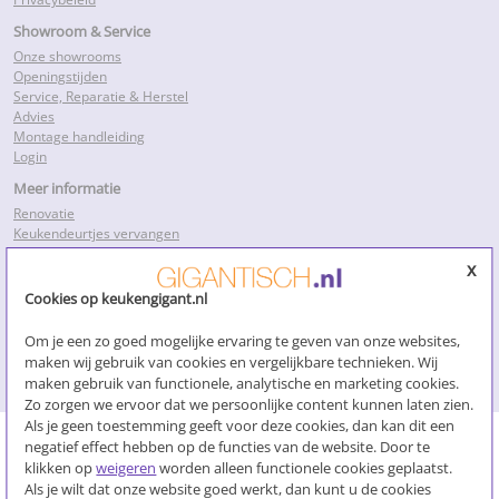
Showroom & Service
Onze showrooms
Openingstijden
Service, Reparatie & Herstel
Advies
Montage handleiding
Login
Meer informatie
Renovatie
Keukendeurtjes vervangen
Keukenkastdeurtjes
x
Keukenkastjes folie
Keukenkastjes vervangen
Cookies op keukengigant.nl
Kosten keukenrenovatie
Losse keukendeurtjes
Om je een zo goed mogelijke ervaring te geven van onze websites,
Nieuwe keukendeurtjes
maken wij gebruik van cookies en vergelijkbare technieken. Wij
Klik voor meer…
maken gebruik van functionele, analytische en marketing cookies.
Zo zorgen we ervoor dat we persoonlijke content kunnen laten zien.
Als je geen toestemming geeft voor deze cookies, dan kan dit een
negatief effect hebben op de functies van de website. Door te
Algemene voorwaarden
klikken op
weigeren
worden alleen functionele cookies geplaatst.
Als je wilt dat onze website goed werkt, dan kunt u de cookies
Overeenkomst ontbinden