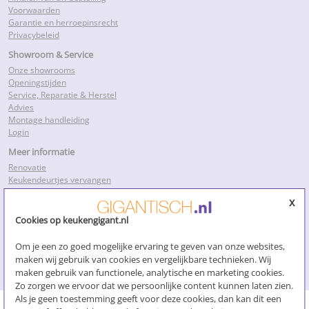
Voorwaarden
Garantie en herroepinsrecht
Privacybeleid
Showroom & Service
Onze showrooms
Openingstijden
Service, Reparatie & Herstel
Advies
Montage handleiding
Login
Meer informatie
Renovatie
Keukendeurtjes vervangen
Keukenkastdeurtjes
x
Keukenkastjes folie
Keukenkastjes vervangen
Cookies op keukengigant.nl
Kosten keukenrenovatie
Losse keukendeurtjes
Om je een zo goed mogelijke ervaring te geven van onze websites,
Nieuwe keukendeurtjes
maken wij gebruik van cookies en vergelijkbare technieken. Wij
Klik voor meer…
maken gebruik van functionele, analytische en marketing cookies.
Zo zorgen we ervoor dat we persoonlijke content kunnen laten zien.
Als je geen toestemming geeft voor deze cookies, dan kan dit een