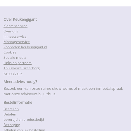
Over Keukengigant
Klantenservice
Over ons
Inmeetservice
Montageservice
Voordelen Keukengigant.nl
Cookies
Sociale media
Links en partners
Thuiswinkel Waarborg
Kennisbank
Meer advies nodig?
Bezoek een van onze ruime showrooms of maak een inmeetafspraak
met onze adviseurs bij u thuis.
Bestelinformatie
Bestellen
Betalen
Levertijd en productietijd
Bezorging
Afhalen van uw bestelling