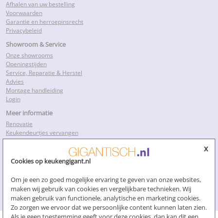
Afhalen van uw bestelling
Voorwaarden
Garantie en herroepinsrecht
Privacybeleid
Showroom & Service
Onze showrooms
Openingstijden
Service, Reparatie & Herstel
Advies
Montage handleiding
Login
Meer informatie
Renovatie
Keukendeurtjes vervangen
Keukenkastdeurtjes
x
Keukenkastjes folie
Keukenkastjes vervangen
Cookies op keukengigant.nl
Kosten keukenrenovatie
Losse keukendeurtjes
Om je een zo goed mogelijke ervaring te geven van onze websites,
Nieuwe keukendeurtjes
maken wij gebruik van cookies en vergelijkbare technieken. Wij
Klik voor meer…
maken gebruik van functionele, analytische en marketing cookies.
Zo zorgen we ervoor dat we persoonlijke content kunnen laten zien.
Als je geen toestemming geeft voor deze cookies, dan kan dit een