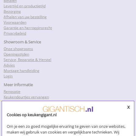
Betalen
Levertijd en productietijd
Bezorging
Afhalen van uw bestelling
Voorwaarden
Garantie en herroepinsrecht
Privacybeleid
Showroom & Service
Onze showrooms
Openingstijden
Service, Reparatie & Herstel
Advies
Montage handleiding
Login
Meer informatie
Renovatie
Keukendeurtjes vervangen
Keukenkastdeurtjes
x
Keukenkastjes folie
Keukenkastjes vervangen
Cookies op keukengigant.nl
Kosten keukenrenovatie
Losse keukendeurtjes
Om je een zo goed mogelijke ervaring te geven van onze websites,
Nieuwe keukendeurtjes
maken wij gebruik van cookies en vergelijkbare technieken. Wij
Klik voor meer…