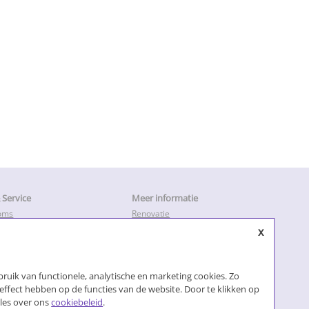
Service
Meer informatie
oms
Renovatie
en
Keukendeurtjes vervangen
x
ratie & Herstel
Keukenkastdeurtjes
Keukenkastjes folie
leiding
Keukenkastjes vervangen
ruik van functionele, analytische en marketing cookies. Zo
Kosten keukenrenovatie
Losse keukendeurtjes
effect hebben op de functies van de website. Door te klikken op
Nieuwe keukendeurtjes
alles over ons
cookiebeleid
.