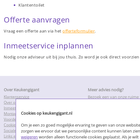
Klantentoilet
Offerte aanvragen
Vraag een offerte aan via het
offerteformulier
.
Inmeetservice inplannen
Nodig onze adviseur uit bij jou thuis. Zo word je ook direct voorzie
Over Keukengigant
Meer advies nodig?
Klantenservice
Bezoek een van onze ruim
Over ons
of maak een inmeetafspraa
Inmeetservice
adviseurs bij u thuis.
Cookies op keukengigant.nl
Montageservice
Voordelen Keukengigant.nl
Om je een zo goed mogelijke ervaring te geven van onze websites
Cookies
Sociale media
zorgen we ervoor dat we persoonlijke content kunnen laten zien.
Links en partners
weigeren
worden alleen functionele cookies geplaatst. Als je wi