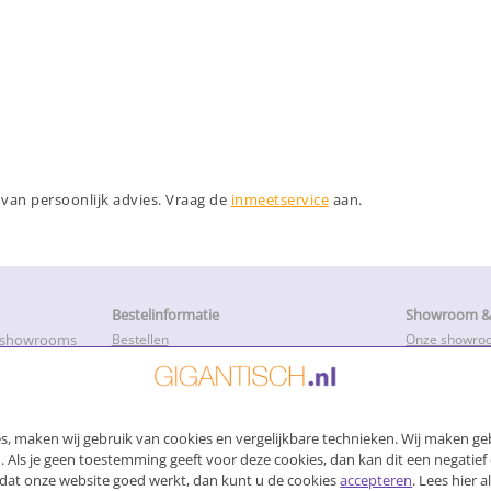
n van persoonlijk advies. Vraag de
inmeetservice
aan.
Bestelinformatie
Showroom & 
e showrooms
Bestellen
Onze showro
Betalen
Openingstijd
k met onze
Levertijd en productietijd
Service, Repa
Bezorging
Advies
Afhalen van uw bestelling
Montage hand
, maken wij gebruik van cookies en vergelijkbare technieken. Wij maken geb
Voorwaarden
Login
Garantie en herroepinsrecht
 Als je geen toestemming geeft voor deze cookies, dan kan dit een negatief 
Privacybeleid
lt dat onze website goed werkt, dan kunt u de cookies
accepteren
. Lees hier 