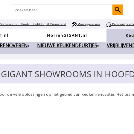
Showrooms in Breda, Hoofddorp & Purmerend
Montageservice
Persoonlijk adv
T.nl
HorrenGIGANT.nl
Keu
 RENOVEREN
NIEUWE KEUKENDEURTJES
VRIJBLIJVE
NGIGANT SHOWROOMS IN HOOF
or de vele oplossingen op het gebied van keukenrenovatie. Het team s