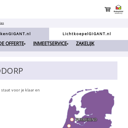
ies
kenGIGANT.nl
LichtkoepelGIGANT.nl
NDE OFFERTE
INMEETSERVICE
ZAKELIJK
DDORP
taat voor je klaar en