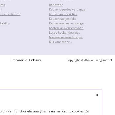
oms
Renovatie
en
Keukendeurtjes vervangen
ratie & Herstel
Keukenkastdeurtjes
Keukenkastjes folie
leiding
Keukenkastjes vervangen
Kosten keukenrenovatie
Losse keukendeurtjes
Nieuwe keukendeurtjes
Klik voor meer…
Responsible Disclosure
Copyright © 2026 keukengigant.nl
x
ruik van functionele, analytische en marketing cookies. Zo