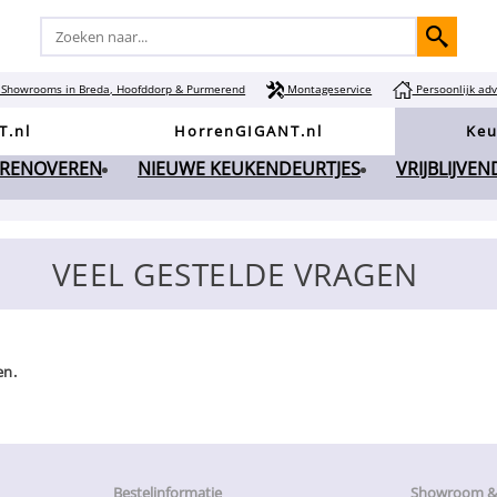
Showrooms in Breda, Hoofddorp & Purmerend
Montageservice
Persoonlijk adv
T.nl
HorrenGIGANT.nl
Keu
 RENOVEREN
NIEUWE KEUKENDEURTJES
VRIJBLIJVE
VEEL GESTELDE VRAGEN
en.
Bestelinformatie
Showroom & 