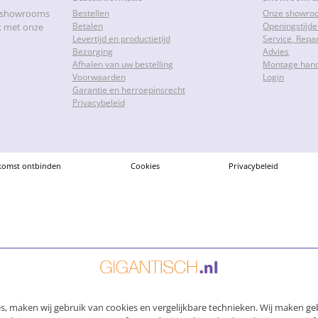
e showrooms
Bestellen
Onze showro
Betalen
Openingstijd
k met onze
Levertijd en productietijd
Service, Repa
Bezorging
Advies
Afhalen van uw bestelling
Montage hand
Voorwaarden
Login
Garantie en herroepinsrecht
Privacybeleid
komst ontbinden
Cookies
Privacybeleid
, maken wij gebruik van cookies en vergelijkbare technieken. Wij maken geb