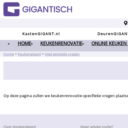
KastenGIGANT.nl
DeurenGIGAN
HOME
KEUKENRENOVATIE
ONLINE KEUKEN
Home
>
Keukengigant
>
Veel gestelde vragen
Op deze pagina zullen we keukenrenovatie-specifieke vragen plaats
Over Keukengigant
Meer advies nodig?