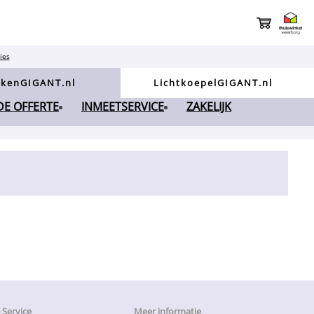
ies
kenGIGANT.nl
LichtkoepelGIGANT.nl
NDE OFFERTE
INMEETSERVICE
ZAKELIJK
Service
Meer informatie