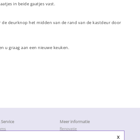
atjes in beide gaatjes vast.
or de deurknop het midden van de rand van de kastdeur door
pen u graag aan een nieuwe keuken.
Service
Meer informatie
oms
Renovatie
en
Keukendeurtjes vervangen
x
ratie & Herstel
Keukenkastdeurtjes