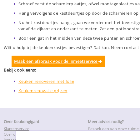
Schroef eerst de scharnierplaatjes, ofwel montageplaatjes vas
Hang vervolgens de kastdeurtjes op door de scharnieren op d
Nu het kastdeurtjes hangt, gaan we verder met het bevesti
vanaf de zijkant en onderkant te meten. Zet een potloodstr
Boor een gat in het midden van deze twee punten en schroef
Wilt u hulp bij de keukenkastjes bevestigen? Dat kan. Neem contac
Maak een afspraak voor de inmeetservice
Bekijk ook eens:
Keuken renoveren met folie
Keukenrenovatie prijzen
Over Keukengigant
Meer advies nodig?
Klantenservice
Bezoek een van onze ruim
Over ons
of maak een inmeetafspraa
Inmeetservice