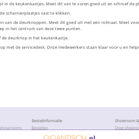
t in de keukenkastjes. Meet dit van te voren goed uit en schroef de pla
e scharnierplaatjes vast te klikken.
gen van de deurknoppen. Meet dit goed uit met een rolmaat. Meet vo
eep in het centrum van deze twee punten.
 de deurknop in het keukenkastje.
t op met de servicedesk. Onze medewerkers staan klaar voor u en hel
Bestelinformatie
Showroom & 
e showrooms
Bestellen
Onze showro
Betalen
Openingstijd
k met onze
Levertijd en productietijd
Service, Repa