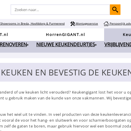
Showrooms in Breda, Hoofddorp & Purmerend
Montageservice
Persoonlijk adv
T.nl
HorrenGIGANT.nl
Keu
 RENOVEREN
NIEUWE KEUKENDEURTJES
VRIJBLIJVE
 KEUKEN EN BEVESTIG DE KEUKE
anderd of uw keuken licht verouderd? Keukengigant lost het voor u o
unt u gebruik maken van de kunde van onze vakmannen. Wij bevestige
uw het wiel uit te vinden. In veel producten van deze keukenleveranc
dt vooral de voor het hang- en sluitwerk en voor scharnierboorgaten
 zelf de gaten te boren, maar gebruik hiervoor wel een boormal zodat