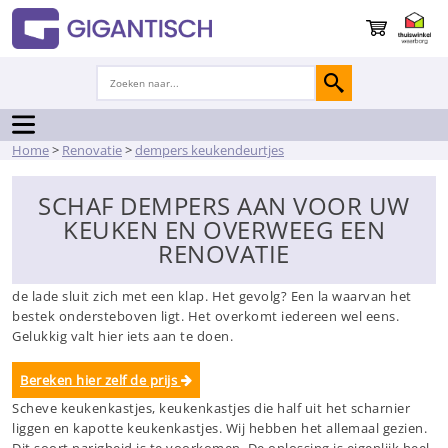
Home
>
Renovatie
>
dempers keukendeurtjes
SCHAF DEMPERS AAN VOOR UW
KEUKEN EN OVERWEEG EEN
RENOVATIE
Herkent u dit? U doet de keukenla dicht met een ferme zwaai en
de lade sluit zich met een klap. Het gevolg? Een la waarvan het
bestek ondersteboven ligt. Het overkomt iedereen wel eens.
Gelukkig valt hier iets aan te doen.
Bereken hier zelf de prijs
Scheve keukenkastjes, keukenkastjes die half uit het scharnier
liggen en kapotte keukenkastjes. Wij hebben het allemaal gezien.
Dit soort narigheid is te voorkomen. De oplossing is eigenlijk heel