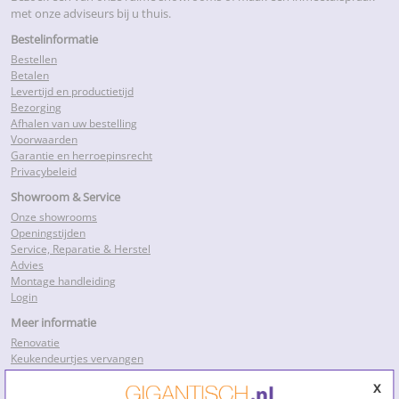
met onze adviseurs bij u thuis.
Bestelinformatie
Bestellen
Betalen
Levertijd en productietijd
Bezorging
Afhalen van uw bestelling
Voorwaarden
Garantie en herroepinsrecht
Privacybeleid
Showroom & Service
Onze showrooms
Openingstijden
Service, Reparatie & Herstel
Advies
Montage handleiding
Login
Meer informatie
Renovatie
Keukendeurtjes vervangen
Keukenkastdeurtjes
x
Keukenkastjes folie