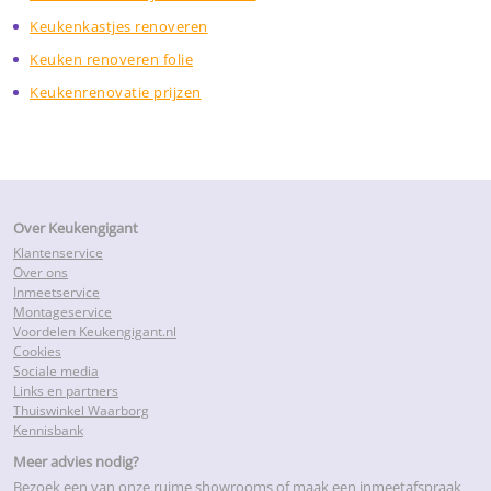
Keukenkastjes renoveren
Keuken renoveren folie
Keukenrenovatie prijzen
Over Keukengigant
Klantenservice
Over ons
Inmeetservice
Montageservice
Voordelen Keukengigant.nl
Cookies
Sociale media
Links en partners
Thuiswinkel Waarborg
Kennisbank
Meer advies nodig?
Bezoek een van onze ruime showrooms of maak een inmeetafspraak