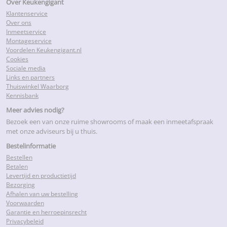
Over Keukengigant
Klantenservice
Over ons
Inmeetservice
Montageservice
Voordelen Keukengigant.nl
Cookies
Sociale media
Links en partners
Thuiswinkel Waarborg
Kennisbank
Meer advies nodig?
Bezoek een van onze ruime showrooms of maak een inmeetafspraak
met onze adviseurs bij u thuis.
Bestelinformatie
Bestellen
Betalen
Levertijd en productietijd
Bezorging
Afhalen van uw bestelling
Voorwaarden
Garantie en herroepinsrecht
Privacybeleid