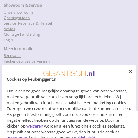
Showroom & Service
Onze showrooms
Openingstijden
Service, Reparatie & Herstel
Advies
Montage handleiding
Login
Meer informatie
Renovatie
Keukendeurtjes vervangen
Keukenkastdeurtjes
x
Keukenkastjes folie
Keukenkastjes vervangen
Cookies op keukengigant.nl
Kosten keukenrenovatie
Losse keukendeurtjes
Om je een zo goed mogelijke ervaring te geven van onze websites,
Nieuwe keukendeurtjes
maken wij gebruik van cookies en vergelijkbare technieken. Wij
Klik voor meer…
maken gebruik van functionele, analytische en marketing cookies.
Zo zorgen we ervoor dat we persoonlijke content kunnen laten zien.
Als je geen toestemming geeft voor deze cookies, dan kan dit een
negatief effect hebben op de functies van de website. Door te
Algemene voorwaarden
klikken op
weigeren
worden alleen functionele cookies geplaatst.
Als je wilt dat onze website goed werkt, dan kunt u de cookies
Overeenkomst ontbinden
accepteren
. Lees hier alles over ons
cookiebeleid
.