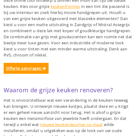
deze online tool ontwerp u binnen een mum van tijd uw ideale
keuken. Kies voor grijze
keukenfrontjes
in een tint die passend is
bij uw interieur en zoek hierbij mooie handgrepen uit. Houdt u
van een grijze keuken uitgevoerd met klassieke elementen? Dan
kiest u voor een matte uitstraling in Zandgrijs of Mistral Assegrijs
en combineert u deze lak met koper of goudkleurige handgrepen.
De combinatie van grijs met goudaccenten kan een ruimte net dat
beetje meer luxe geven. Voor een industriële of moderne look
kiest u voor tinten met een minder warme uitstraling. Denk aan
RVS, chroom of nikkel.
Offerte aanvragen
Waarom de grijze keuken renoveren?
Het is onvoorstelbaar wat een verandering in de keuken teweeg
kan brengen. U ontwerpt nieuwe kastjes, plaatst deze en u krijgt
er een geheel nieuw aanzicht voor terug. Het is alsof u grijze
keuken een metamorfose van jewelste heeft ondergaan. En dat
terwijl u enkel wat
nieuwe keukendeurtjes op maat
wilde
installeren, omdat u uitgekeken was op de look van uw oude