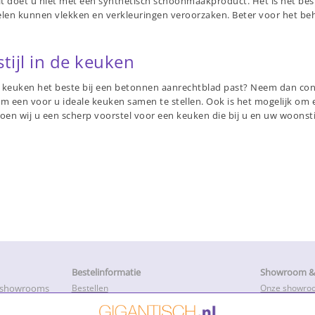
t doet u niet met een synthetisch schoonmaakproduct. Het is het best
len kunnen vlekken en verkleuringen veroorzaken. Beter voor het beh
tijl in de keuken
jl keuken het beste bij een betonnen aanrechtblad past? Neem dan co
m een voor u ideale keuken samen te stellen. Ook is het mogelijk om
 doen wij u een scherp voorstel voor een keuken die bij u en uw woonstij
Bestelinformatie
Showroom & 
e showrooms
Bestellen
Onze showro
Betalen
Openingstijd
k met onze
Levertijd en productietijd
Service, Repa