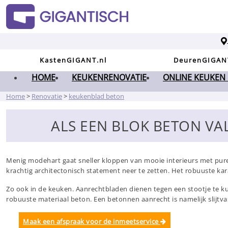
KastenGIGANT.nl
DeurenGIGAN
HOME
KEUKENRENOVATIE
ONLINE KEUKEN
Home
>
Renovatie
>
keukenblad beton
ALS EEN BLOK BETON VA
Menig modehart gaat sneller kloppen van mooie interieurs met pure 
krachtig architectonisch statement neer te zetten. Het robuuste ka
Zo ook in de keuken. Aanrechtbladen dienen tegen een stootje te ku
robuuste materiaal beton. Een betonnen aanrecht is namelijk slijtvas
Maak een afspraak voor de inmeetservice