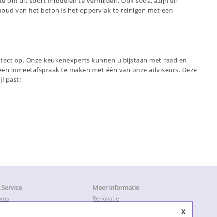
e om dit soort middelen te vermijden. Ook soda, azijn en
oud van het beton is het oppervlak te reinigen met een
ntact op. Onze keukenexperts kunnen u bijstaan met raad en
 een inmeetafspraak te maken met één van onze adviseurs. Deze
l past!
Service
Meer informatie
oms
Renovatie
en
Keukendeurtjes vervangen
x
ratie & Herstel
Keukenkastdeurtjes