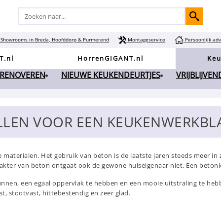
Showrooms in Breda, Hoofddorp & Purmerend
Montageservice
Persoonlijk adv
T.nl
HorrenGIGANT.nl
Keu
 RENOVEREN
NIEUWE KEUKENDEURTJES
VRIJBLIJVE
LLEN VOOR EEN KEUKENWERKBLA
materialen. Het gebruik van beton is de laatste jaren steeds meer in 
rakter van beton ontgaat ook de gewone huiseigenaar niet. Een betonlo
nnen, een egaal oppervlak te hebben en een mooie uitstraling te hebb
t, stootvast, hittebestendig en zeer glad.