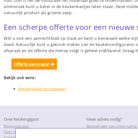
huis. Dan is het de noodzaak het materiaal goed te onderhouden. Di
ammoniak kunt u beter in de keukenkastjes laten staan. Deze midde
natuurlijk product als groene zeep.
Een scherpe offerte voor een nieuwe s
Wilt u ook een aanrechtblad op maat en bent u benieuwd welke sti
daad. Natuurlijk kunt u gebruik maken van de keukenconfigurator o
afspraak en de offerte die hierop volgt is geheel vrijblijvend. Graag
Offerte aanvragen
Bekijk ook eens:
Keukenblad vernieuwen
Over Keukengigant
Meer advies nodig?
Klantenservice
Bezoek een van onze ruim
Over ons
of maak een inmeetafspraa
Inmeetservice