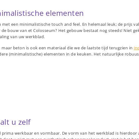
imalistische elementen
 met een minimalistische touch and feel. En helemaal leuk; de prijs v
 de bouw van et Colosseum? Het gebouw bestaat nog steeds! Niet gek da
raling van uw werkblad.
 maar beton is ook een materiaal die we de laatste tijd terugzien in
in
dere (minimalistische) elementen in de keuken. Het natuurlijke robuu
t u zelf
prima werkbaar en vormbaar. De vorm van het werkblad is hierdoor al