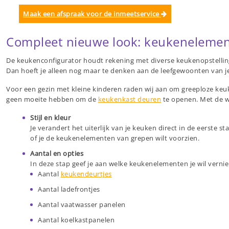
Maak een afspraak voor de inmeetservice
Compleet nieuwe look: keukeneleme
De keukenconfigurator houdt rekening met diverse keukenopstellinge
Dan hoeft je alleen nog maar te denken aan de leefgewoonten van je 
Voor een gezin met kleine kinderen raden wij aan om greeploze keuk
geen moeite hebben om de
keukenkast deuren
te openen. Met de w
Stijl en kleur
Je verandert het uiterlijk van je keuken direct in de eerste s
of je de keukenelementen van grepen wilt voorzien.
Aantal en opties
In deze stap geef je aan welke keukenelementen je wil vernie
Aantal
keukendeurtjes
Aantal ladefrontjes
Aantal vaatwasser panelen
Aantal koelkastpanelen