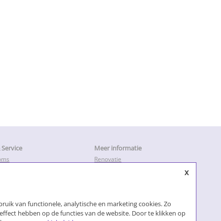
Service
Meer informatie
oms
Renovatie
en
Keukendeurtjes vervangen
x
ratie & Herstel
Keukenkastdeurtjes
Keukenkastjes folie
leiding
Keukenkastjes vervangen
ruik van functionele, analytische en marketing cookies. Zo
Kosten keukenrenovatie
Losse keukendeurtjes
effect hebben op de functies van de website. Door te klikken op