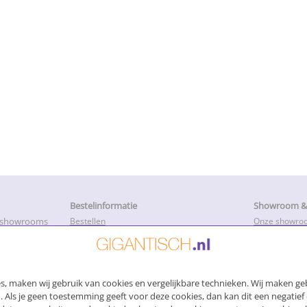
Bestelinformatie
Showroom & 
e showrooms
Bestellen
Onze showro
Betalen
Openingstijd
k met onze
Levertijd en productietijd
Service, Repa
Bezorging
Advies
Afhalen van uw bestelling
Montage hand
, maken wij gebruik van cookies en vergelijkbare technieken. Wij maken geb
Voorwaarden
Login
Garantie en herroepinsrecht
 Als je geen toestemming geeft voor deze cookies, dan kan dit een negatief 