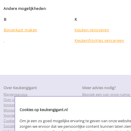
Andere mogelijkheden
:
B
K
Bovenkast maken
Keuken renoveren
Keukenfrontjes vervangen
Over Keukengigant
Meer advies nodig?
Klantenservice
Bezoek een van onze ruim
Over ons
of maak een inmeetafspraa
Inmeetservice
adviseurs bij u thuis.
Cookies op keukengigant.nl
Montageservice
Voordelen Keukengigant.nl
Om je een zo goed mogelijke ervaring te geven van onze websites
Cookies
Sociale media
zorgen we ervoor dat we persoonlijke content kunnen laten zien.