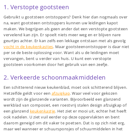
1. Verstopte gootsteen
Gebruikt u gootsteen ontstoppers? Denk hier dan nogmaals over
na, want gootsteen ontstoppers kunnen uw leidingen kapot
maken. We begrijpen als geen ander dat een verstopte gootsteen
vervelend kan zijn. Er spoelt niets meer weg en er blijven nare
geurtjes achter. Er kan zelfs een lekkage ontstaan met als gevolg
vocht in de keukenkastjes
. Maar gootsteenontstopper is daar niet
per se de beste oplossing voor. Want als u de leidingen moet
vervangen, bent u verder van huis. U kunt een verstopte
gootsteen voorkomen door het gebruik van een zeefje.
2. Verkeerde schoonmaakmiddelen
Een schitterend nieuw keukenblad, moet ook schitterend blijven.
Hetzelfde geldt voor een
afzuigkap
. Waar veel voor gekozen
wordt zijn de glanzende varianten. Bijvoorbeeld een glanzend
werkblad van composiet, een roestvrij stalen design afzuigkap of
een glanzend
keukenkastje
. Het ziet er mooi uit, echter het heeft
ook nadelen. U ziet vuil eerder op deze oppervlakten en bent
daarom geneigd om dit vaker te poetsen. Dat is op zich niet erg,
maar wel wanneer er schuursponsjes of schuurmiddelen in het