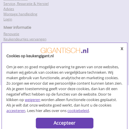
Service, Reparatie & Herstel
Advies
Montage handleiding
Login
Meer informatie
Renovatie
Keukendeurtjes vervangen
Keukenkastdeurtjes
x
Keukenkastjes folie
Keukenkastjes vervangen
Cookies op keukengigant.nl
Kosten keukenrenovatie
Losse keukendeurtjes
Om je een zo goed mogelijke ervaring te geven van onze websites,
Nieuwe keukendeurtjes
maken wij gebruik van cookies en vergelijkbare technieken. Wij
Klik voor meer…
maken gebruik van functionele, analytische en marketing cookies.
Zo zorgen we ervoor dat we persoonlijke content kunnen laten zien.
Als je geen toestemming geeft voor deze cookies, dan kan dit een
negatief effect hebben op de functies van de website. Door te
klikken op
weigeren
worden alleen functionele cookies geplaatst.
Algemene voorwaarden
Als je wilt dat onze website goed werkt, dan kunt u de cookies
Overeenkomst ontbinden
accepteren
. Lees hier alles over ons
cookiebeleid
.
Cookies
Privacybeleid
Accepteer