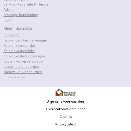
Service, Reparatie & Herstel
Advies
Montage handleiding
Login
Meer informatie
Renovatie
Keukendeurtjes vervangen
Keukenkastdeurtjes
Keukenkastjes folie
Keukenkastjes vervangen
Kosten keukenrenovatie
Losse keukendeurtjes
Nieuwe keukendeurtjes
Klik voor meer…
Algemene voorwaarden
Overeenkomst ontbinden
Cookies
Privacybeleid