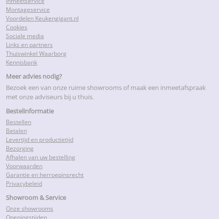
Inmeetservice
Montageservice
Voordelen Keukengigant.nl
Cookies
Sociale media
Links en partners
Thuiswinkel Waarborg
Kennisbank
Meer advies nodig?
Bezoek een van onze ruime showrooms of maak een inmeetafspraak
met onze adviseurs bij u thuis.
Bestelinformatie
Bestellen
Betalen
Levertijd en productietijd
Bezorging
Afhalen van uw bestelling
Voorwaarden
Garantie en herroepinsrecht
Privacybeleid
Showroom & Service
Onze showrooms
Openingstijden