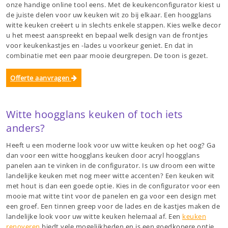
onze handige online tool eens. Met de keukenconfigurator kiest u
de juiste delen voor uw keuken wit zo bij elkaar. Een hoogglans
witte keuken creëert u in slechts enkele stappen. Kies welke decor
u het meest aanspreekt en bepaal welk design van de frontjes
voor keukenkastjes en -lades u voorkeur geniet. En dat in
combinatie met een paar mooie deurgrepen. De toon is gezet.
Offerte aanvragen
Witte hoogglans keuken of toch iets
anders?
Heeft u een moderne look voor uw witte keuken op het oog? Ga
dan voor een witte hoogglans keuken door acryl hoogglans
panelen aan te vinken in de configurator. Is uw droom een witte
landelijke keuken met nog meer witte accenten? Een keuken wit
met hout is dan een goede optie. Kies in de configurator voor een
mooie mat witte tint voor de panelen en ga voor een design met
een groef. Een tinnen greep voor de lades en de kastjes maken de
landelijke look voor uw witte keuken helemaal af. Een
keuken
renoveren
biedt vele mogelijkheden en is een goedkopere optie