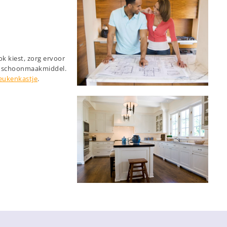
k kiest, zorg ervoor
en schoonmaakmiddel.
eukenkastje
.