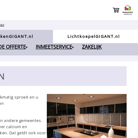
ies
kenGIGANT.nl
LichtkoepelGIGANT.nl
NDE OFFERTE
INMEETSERVICE
ZAKELIJK
N
jkmatig sproeit en u
an
in andere gemeentes.
eer calcium en
ken. Dat geldt ook voor