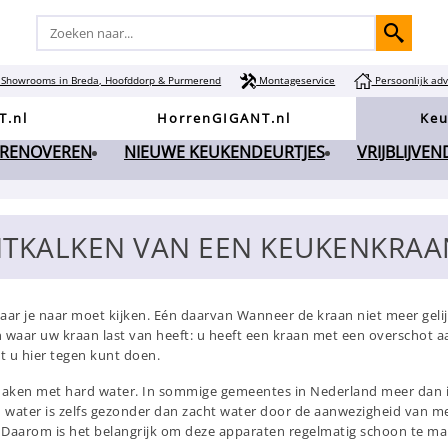
Showrooms in Breda, Hoofddorp & Purmerend
Montageservice
Persoonlijk adv
T.nl
HorrenGIGANT.nl
Keu
 RENOVEREN
NIEUWE KEUKENDEURTJES
VRIJBLIJVE
TKALKEN VAN EEN KEUKENKRAA
aar je naar moet kijken. Eén daarvan Wanneer de kraan niet meer geli
n waar uw kraan last van heeft: u heeft een kraan met een overschot a
t u hier tegen kunt doen.
maken met hard water. In sommige gemeentes in Nederland meer dan 
d water is zelfs gezonder dan zacht water door de aanwezigheid van m
 Daarom is het belangrijk om deze apparaten regelmatig schoon te ma