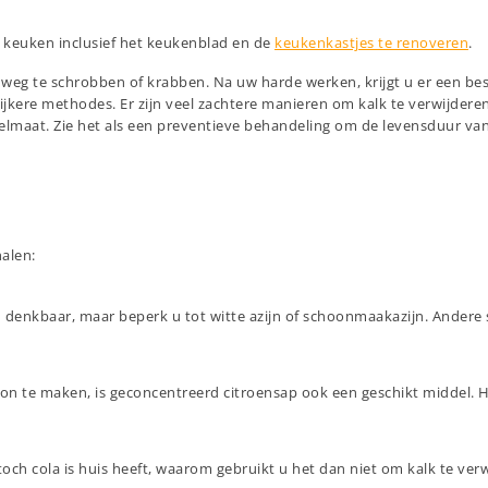
e keuken inclusief het keukenblad en de
keukenkastjes te renoveren
.
 weg te schrobben of krabben. Na uw harde werken, krijgt u er een be
elijkere methodes. Er zijn veel zachtere manieren om kalk te verwijder
egelmaat. Zie het als een preventieve behandeling om de levensduur va
halen:
ijn denkbaar, maar beperk u tot witte azijn of schoonmaakazijn. Ander
hoon te maken, is geconcentreerd citroensap ook een geschikt middel. H
n toch cola is huis heeft, waarom gebruikt u het dan niet om kalk te ver