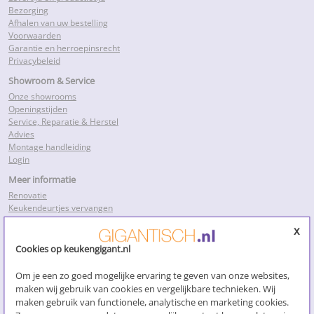
Bezorging
Afhalen van uw bestelling
Voorwaarden
Garantie en herroepinsrecht
Privacybeleid
Showroom & Service
Onze showrooms
Openingstijden
Service, Reparatie & Herstel
Advies
Montage handleiding
Login
Meer informatie
Renovatie
Keukendeurtjes vervangen
Keukenkastdeurtjes
x
Keukenkastjes folie
Keukenkastjes vervangen
Cookies op keukengigant.nl
Kosten keukenrenovatie
Losse keukendeurtjes
Om je een zo goed mogelijke ervaring te geven van onze websites,
Nieuwe keukendeurtjes
maken wij gebruik van cookies en vergelijkbare technieken. Wij
Klik voor meer…
maken gebruik van functionele, analytische en marketing cookies.