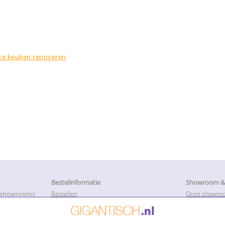
te keuken renoveren
Bestelinformatie
Showroom & 
e showrooms
Bestellen
Onze showro
Betalen
Openingstijd
k met onze
Levertijd en productietijd
Service, Repa
Bezorging
Advies