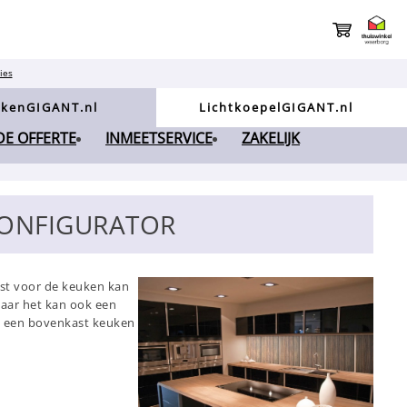
ies
kenGIGANT.nl
LichtkoepelGIGANT.nl
NDE OFFERTE
INMEETSERVICE
ZAKELIJK
CONFIGURATOR
ast voor de keuken kan
maar het kan ook een
als een bovenkast keuken