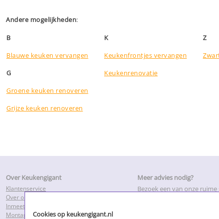
Andere mogelijkheden
:
B
K
Z
Blauwe keuken vervangen
Keukenfrontjes vervangen
Zwar
G
Keukenrenovatie
Groene keuken renoveren
Grijze keuken renoveren
Over Keukengigant
Meer advies nodig?
Klantenservice
Bezoek een van onze ruim
Over ons
of maak een inmeetafspraa
Inmeetservice
adviseurs bij u thuis.
Cookies op keukengigant.nl
Montageservice