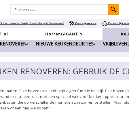
Showrooms in Breda, Hoofddorp & Purmerend
Montageservice
Persoonlijk adv
T.nl
HorrenGIGANT.nl
Keu
 RENOVEREN
NIEUWE KEUKENDEURTJES
VRIJBLIJVE
UKEN RENOVEREN: GEBRUIK DE 
n maten. Elke bovenkast heeft zijn eigen functie en stijl. Een bovenk
veranderen of een kast met een speciaal vak voor keukenapparatuur, 
bovenkasten die op verschillende manieren zijn samen te stellen. Maar 
overen of een nieuwe kopen?