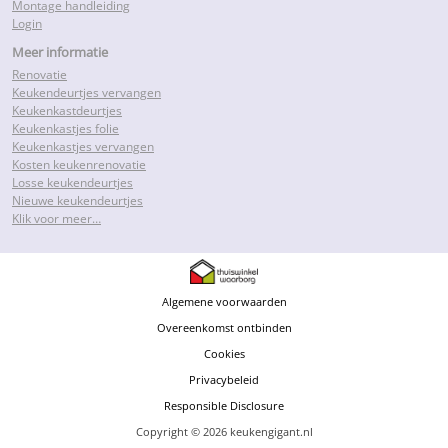
Montage handleiding
Login
Meer informatie
Renovatie
Keukendeurtjes vervangen
Keukenkastdeurtjes
Keukenkastjes folie
Keukenkastjes vervangen
Kosten keukenrenovatie
Losse keukendeurtjes
Nieuwe keukendeurtjes
Klik voor meer…
Algemene voorwaarden
Overeenkomst ontbinden
Cookies
Privacybeleid
Responsible Disclosure
Copyright © 2026 keukengigant.nl