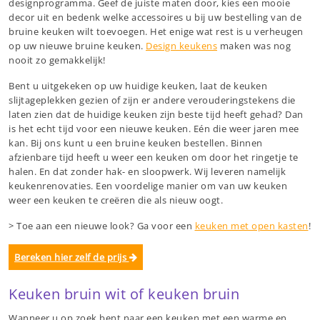
designprogramma. Geef de juiste maten door, kies een mooie
decor uit en bedenk welke accessoires u bij uw bestelling van de
bruine keuken wilt toevoegen. Het enige wat rest is u verheugen
op uw nieuwe bruine keuken.
Design keukens
maken was nog
nooit zo gemakkelijk!
Bent u uitgekeken op uw huidige keuken, laat de keuken
slijtageplekken gezien of zijn er andere verouderingstekens die
laten zien dat de huidige keuken zijn beste tijd heeft gehad? Dan
is het echt tijd voor een nieuwe keuken. Eén die weer jaren mee
kan. Bij ons kunt u een bruine keuken bestellen. Binnen
afzienbare tijd heeft u weer een keuken om door het ringetje te
halen. En dat zonder hak- en sloopwerk. Wij leveren namelijk
keukenrenovaties. Een voordelige manier om van uw keuken
weer een keuken te creëren die als nieuw oogt.
> Toe aan een nieuwe look? Ga voor een
keuken met open kasten
!
Bereken hier zelf de prijs
Keuken bruin wit of keuken bruin
Wanneer u op zoek bent naar een keuken met een warme en