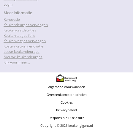
Login
Meer informatie
Renovatie
Keukendeurtjes vervangen
Keukenkastdeurtjes
Keukenkastjes folie
Keukenkastjes vervangen
Kosten keukenrenovatie
Losse keukendeurtjes
Nieuwe keukendeurtjes
Klik voor meer…
Algemene voorwaarden
Overeenkomst ontbinden
Cookies
Privacybeleid
Responsible Disclosure
Copyright © 2026 keukengigant.nl