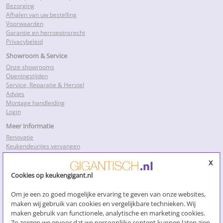
Bezorging
Afhalen van uw bestelling
Voorwaarden
Garantie en herroepinsrecht
Privacybeleid
Showroom & Service
Onze showrooms
Openingstijden
Service, Reparatie & Herstel
Advies
Montage handleiding
Login
Meer informatie
Renovatie
Keukendeurtjes vervangen
Keukenkastdeurtjes
x
Keukenkastjes folie
Keukenkastjes vervangen
Cookies op keukengigant.nl
Kosten keukenrenovatie
Losse keukendeurtjes
Om je een zo goed mogelijke ervaring te geven van onze websites,
Nieuwe keukendeurtjes
maken wij gebruik van cookies en vergelijkbare technieken. Wij
Klik voor meer…
maken gebruik van functionele, analytische en marketing cookies.
Zo zorgen we ervoor dat we persoonlijke content kunnen laten zien.