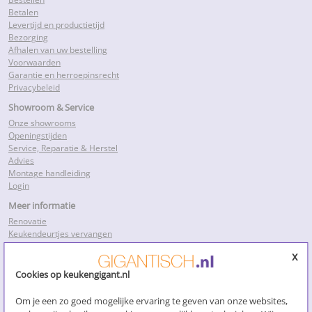
Betalen
Levertijd en productietijd
Bezorging
Afhalen van uw bestelling
Voorwaarden
Garantie en herroepinsrecht
Privacybeleid
Showroom & Service
Onze showrooms
Openingstijden
Service, Reparatie & Herstel
Advies
Montage handleiding
Login
Meer informatie
Renovatie
Keukendeurtjes vervangen
Keukenkastdeurtjes
x
Keukenkastjes folie
Keukenkastjes vervangen
Cookies op keukengigant.nl
Kosten keukenrenovatie
Losse keukendeurtjes
Om je een zo goed mogelijke ervaring te geven van onze websites,
Nieuwe keukendeurtjes