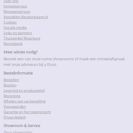
Over ons
Inmeetservice
Montageservice
Voordelen Keukengigant.nl
Cookies
Sociale media
Links en partners
Thuiswinkel Waarborg
Kennisbank
Meer advies nodig?
Bezoek een van onze ruime showrooms of maak een inmeetafspraak
met onze adviseurs bij u thuis.
Bestelinformatie
Bestellen
Betalen
Levertijd en productietijd
Bezorging
Afhalen van uw bestelling
Voorwaarden
Garantie en herroepinsrecht
Privacybeleid
Showroom & Service
Onze showrooms