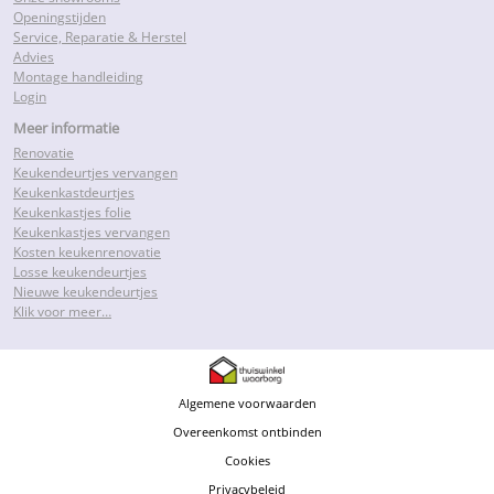
Openingstijden
Service, Reparatie & Herstel
Advies
Montage handleiding
Login
Meer informatie
Renovatie
Keukendeurtjes vervangen
Keukenkastdeurtjes
Keukenkastjes folie
Keukenkastjes vervangen
Kosten keukenrenovatie
Losse keukendeurtjes
Nieuwe keukendeurtjes
Klik voor meer…
Algemene voorwaarden
Overeenkomst ontbinden
Cookies
Privacybeleid