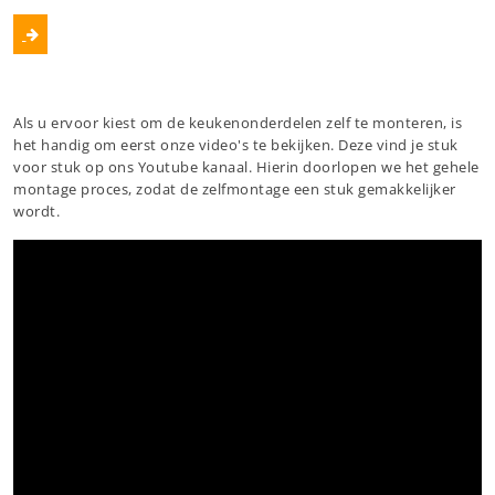
Als u ervoor kiest om de keukenonderdelen zelf te monteren, is
het handig om eerst onze video's te bekijken. Deze vind je stuk
voor stuk op ons Youtube kanaal. Hierin doorlopen we het gehele
montage proces, zodat de zelfmontage een stuk gemakkelijker
wordt.