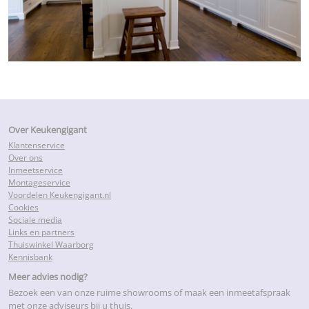
Over Keukengigant
Klantenservice
Over ons
Inmeetservice
Montageservice
Voordelen Keukengigant.nl
Cookies
Sociale media
Links en partners
Thuiswinkel Waarborg
Kennisbank
Meer advies nodig?
Bezoek een van onze ruime showrooms of maak een inmeetafspraak
met onze adviseurs bij u thuis.