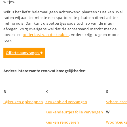
witjes.
Wilt u het liefst helemaal geen achterwand plaatsen? Dat kan. Wel
raden wij aan tenminste een spatbord te plaatsen direct achter
het fornuis. Dan kunt u spettertjes saus tóch zo van de muur
afvegen. Zorg overigens wel dat de achterwand matcht met de
boven- en
onderkast van de keuken
. Anders krijgt u geen mooie
look.
Offerte aanvragen
Andere interessante renovatiemogelijkheden
:
B
K
S
Bijkeuken opknappen
Keukenblad vervangen
Scharniere
Keukendeurtjes folie vervangen
W
Keuken renoveren
Woonkeuke