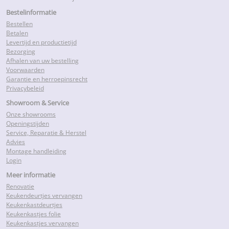
Bestelinformatie
Bestellen
Betalen
Levertijd en productietijd
Bezorging
Afhalen van uw bestelling
Voorwaarden
Garantie en herroepinsrecht
Privacybeleid
Showroom & Service
Onze showrooms
Openingstijden
Service, Reparatie & Herstel
Advies
Montage handleiding
Login
Meer informatie
Renovatie
Keukendeurtjes vervangen
Keukenkastdeurtjes
Keukenkastjes folie
Keukenkastjes vervangen