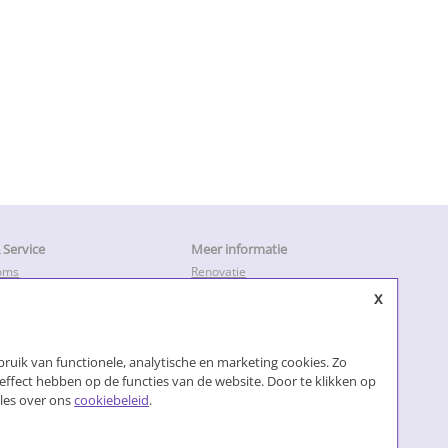
Service
Meer informatie
oms
Renovatie
en
Keukendeurtjes vervangen
x
ratie & Herstel
Keukenkastdeurtjes
Keukenkastjes folie
leiding
Keukenkastjes vervangen
ruik van functionele, analytische en marketing cookies. Zo
Kosten keukenrenovatie
Losse keukendeurtjes
effect hebben op de functies van de website. Door te klikken op
Nieuwe keukendeurtjes
alles over ons
cookiebeleid
.
Klik voor meer…