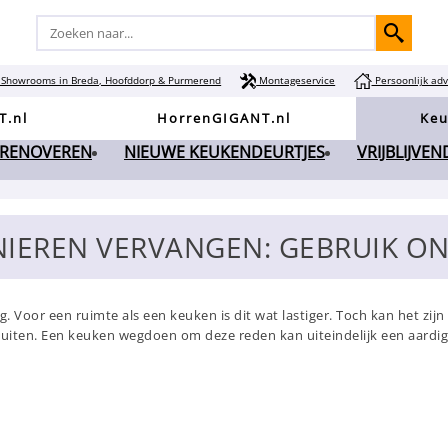
Showrooms in Breda, Hoofddorp & Purmerend
Montageservice
Persoonlijk adv
T.nl
HorrenGIGANT.nl
Keu
 RENOVEREN
NIEUWE KEUKENDEURTJES
VRIJBLIJVE
IEREN VERVANGEN: GEBRUIK ON
ng. Voor een ruimte als een keuken is dit wat lastiger. Toch kan het zi
sluiten. Een keuken wegdoen om deze reden kan uiteindelijk een aard