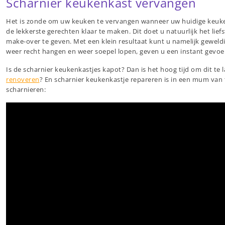
Scharnier keukenkast vervangen
Het is zonde om uw keuken te vervangen wanneer uw huidige keuken 
de lekkerste gerechten klaar te maken. Dit doet u natuurlijk het lie
make-over te geven. Met een klein resultaat kunt u namelijk geweld
weer recht hangen en weer soepel lopen, geven u een instant gevoe
Is de scharnier keukenkastjes kapot? Dan is het hoog tijd om dit t
renoveren
? En scharnier keukenkastje repareren is in een mum van
scharnieren: