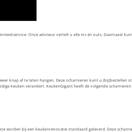
nmeetservice. Onze adviseur vertelt u alle ins en outs. Daarnaast kunt
eer knap af te laten hangen. Deze scharnieren kunt u (bij)bestellen 
uidige keuken verandert. KeukenGigant heeft de volgende scharniere
 Deze worden bij een keukenrenovatie standaard geleverd. Deze schar