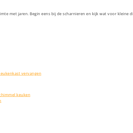
uimte met jaren. Begin eens bij de scharnieren en kijk wat voor klei
keukenkast vervangen
schimmel keuken
n