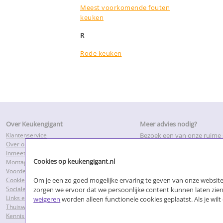
Meest voorkomende fouten
keuken
R
Rode keuken
Over Keukengigant
Meer advies nodig?
Klantenservice
Bezoek een van onze ruim
Over ons
of maak een inmeetafspraa
Inmeetservice
adviseurs bij u thuis.
Cookies op keukengigant.nl
Montageservice
Voordelen Keukengigant.nl
Om je een zo goed mogelijke ervaring te geven van onze websites
Cookies
Sociale media
zorgen we ervoor dat we persoonlijke content kunnen laten zien.
Links en partners
weigeren
worden alleen functionele cookies geplaatst. Als je wi
Thuiswinkel Waarborg
Kennisbank