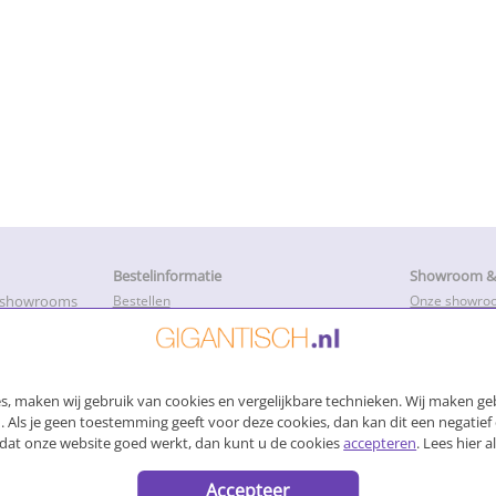
Bestelinformatie
Showroom & 
e showrooms
Bestellen
Onze showro
Betalen
Openingstijd
k met onze
Levertijd en productietijd
Service, Repa
Bezorging
Advies
Afhalen van uw bestelling
Montage hand
, maken wij gebruik van cookies en vergelijkbare technieken. Wij maken geb
Voorwaarden
Login
Garantie en herroepinsrecht
 Als je geen toestemming geeft voor deze cookies, dan kan dit een negatief 
Privacybeleid
lt dat onze website goed werkt, dan kunt u de cookies
accepteren
. Lees hier 
Accepteer