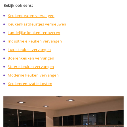
Bekijk ook eens:
Keukendeuren vervangen
Keukenkastdeurtjes vernieuwen
Landelijke keuken renoveren
Industriele keuken vervangen
Luxe keuken vervangen
Boerenkeuken vervangen
Stoere keuken vervangen
Moderne keuken vervangen
Keukenrenovatie kosten