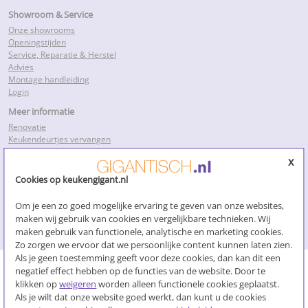
Showroom & Service
Onze showrooms
Openingstijden
Service, Reparatie & Herstel
Advies
Montage handleiding
Login
Meer informatie
Renovatie
Keukendeurtjes vervangen
Keukenkastdeurtjes
x
Keukenkastjes folie
Keukenkastjes vervangen
Cookies op keukengigant.nl
Kosten keukenrenovatie
Losse keukendeurtjes
Om je een zo goed mogelijke ervaring te geven van onze websites,
Nieuwe keukendeurtjes
maken wij gebruik van cookies en vergelijkbare technieken. Wij
Klik voor meer…
maken gebruik van functionele, analytische en marketing cookies.
Zo zorgen we ervoor dat we persoonlijke content kunnen laten zien.
Als je geen toestemming geeft voor deze cookies, dan kan dit een
negatief effect hebben op de functies van de website. Door te
klikken op
weigeren
worden alleen functionele cookies geplaatst.
Algemene voorwaarden
Als je wilt dat onze website goed werkt, dan kunt u de cookies
Overeenkomst ontbinden