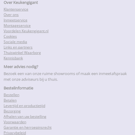
Over Keukengigant
Klantenservice
Over ons
Inmeetservice
Montageservice
Voordelen Keukengigant.nl
Cookies
Sociale media
Links en partners
Thuiswinkel Waarborg
Kennisbank
Meer advies nodig?
Bezoek een van onze ruime showrooms of maak een inmeetafspraak
met onze adviseurs bij u thuis.
Bestelinformatie
Bestellen
Betalen
Levertijd en productietijd
Bezorging
Afhalen van uw bestelling
Voorwaarden
Garantie en herroepinsrecht
Privacybeleid