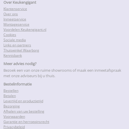
Over Keukengigant
Klantenservice
Over ons
Inmeetservice
Montageservice
Voordelen Keukengigant.nl
Cookies
Sociale media
Links en partners
Thuiswinkel Waarborg
Kennisbank
Meer advies nodig?
Bezoek een van onze ruime showrooms of maak een inmeetafspraak
met onze adviseurs bij u thuis.
Bestelinformatie
Bestellen
Betalen
Levertijd en productietijd
Bezorging
Afhalen van uw bestelling
Voorwaarden
Garantie en herroepinsrecht
Privacybeleid