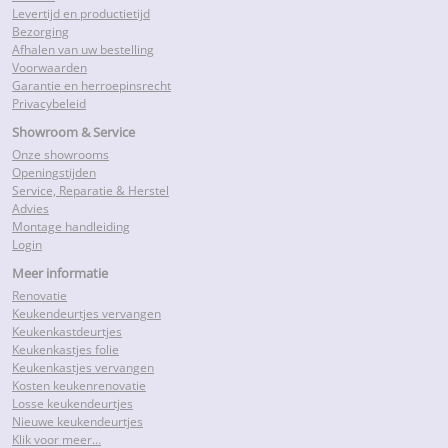
Levertijd en productietijd
Bezorging
Afhalen van uw bestelling
Voorwaarden
Garantie en herroepinsrecht
Privacybeleid
Showroom & Service
Onze showrooms
Openingstijden
Service, Reparatie & Herstel
Advies
Montage handleiding
Login
Meer informatie
Renovatie
Keukendeurtjes vervangen
Keukenkastdeurtjes
Keukenkastjes folie
Keukenkastjes vervangen
Kosten keukenrenovatie
Losse keukendeurtjes
Nieuwe keukendeurtjes
Klik voor meer…