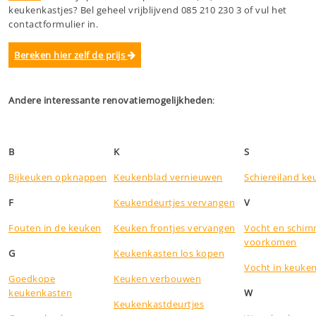
keukenkastjes? Bel geheel vrijblijvend 085 210 230 3 of vul het
contactformulier in.
Bereken hier zelf de prijs
Andere interessante renovatiemogelijkheden
:
B
K
S
Bijkeuken opknappen
Keukenblad vernieuwen
Schiereiland k
F
Keukendeurtjes vervangen
V
Fouten in de keuken
Keuken frontjes vervangen
Vocht en schim
voorkomen
G
Keukenkasten los kopen
Vocht in keuke
Goedkope
Keuken verbouwen
keukenkasten
W
Keukenkastdeurtjes