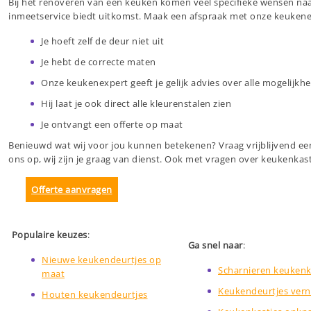
Bij het renoveren van een keuken komen veel specifieke wensen naa
inmeetservice biedt uitkomst. Maak een afspraak met onze keuken
Je hoeft zelf de deur niet uit
Je hebt de correcte maten
Onze keukenexpert geeft je gelijk advies over alle mogelijkh
Hij laat je ook direct alle kleurenstalen zien
Je ontvangt een offerte op maat
Benieuwd wat wij voor jou kunnen betekenen? Vraag vrijblijvend e
ons op, wij zijn je graag van dienst. Ook met vragen over keukenkastj
Offerte aanvragen
Populaire keuzes
:
Ga snel naar
:
Nieuwe keukendeurtjes op
Scharnieren keukenka
maat
Keukendeurtjes ver
Houten keukendeurtjes