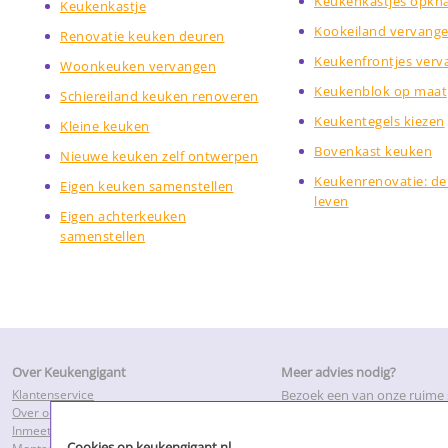
Keukenkastjes opkn
Keukenkastje
Kookeiland vervang
Renovatie keuken deuren
Keukenfrontjes verv
Woonkeuken vervangen
Keukenblok op maat
Schiereiland keuken renoveren
Keukentegels kiezen
Kleine keuken
Bovenkast keuken
Nieuwe keuken zelf ontwerpen
Keukenrenovatie: de 
Eigen keuken samenstellen
leven
Eigen achterkeuken
samenstellen
Over Keukengigant
Meer advies nodig?
Klantenservice
Bezoek een van onze ruim
Over ons
of maak een inmeetafspraa
Inmeetservice
adviseurs bij u thuis.
Cookies op keukengigant.nl