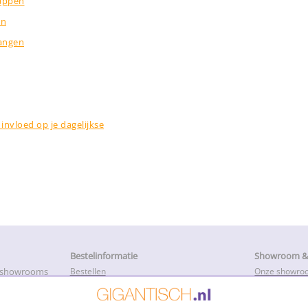
appen
en
angen
invloed op je dagelijkse
Bestelinformatie
Showroom & 
e showrooms
Bestellen
Onze showro
Betalen
Openingstijd
k met onze
Levertijd en productietijd
Service, Repa