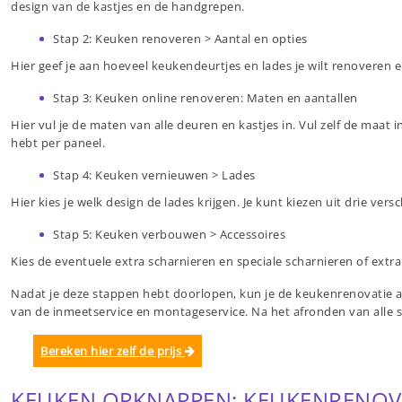
design van de kastjes en de handgrepen.
Stap 2: Keuken renoveren > Aantal en opties
Hier geef je aan hoeveel keukendeurtjes en lades je wilt renoveren 
Stap 3: Keuken online renoveren: Maten en aantallen
Hier vul je de maten van alle deuren en kastjes in. Vul zelf de maat
hebt per paneel.
Stap 4: Keuken vernieuwen > Lades
Hier kies je welk design de lades krijgen. Je kunt kiezen uit drie vers
Stap 5: Keuken verbouwen > Accessoires
Kies de eventuele extra scharnieren en speciale scharnieren of extr
Nadat je deze stappen hebt doorlopen, kun je de keukenrenovatie afr
van de inmeetservice en montageservice. Na het afronden van alle s
Bereken hier zelf de prijs
KEUKEN OPKNAPPEN: KEUKENRENOVA