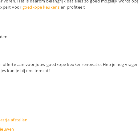
r voren. Het is daarom belangrijk dat alles zo goed mogelijk wordt o
expert voor
goedkope keukens
en profiteer:
eden
en offerte aan voor jouw goedkope keukenrenovatie. Heb je nog vrag
es kun je bij ons terecht!
stje afstellen
nieuwen