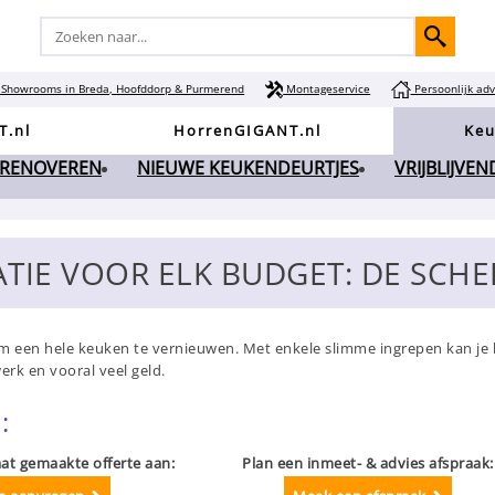
Showrooms in Breda, Hoofddorp & Purmerend
Montageservice
Persoonlijk adv
T.nl
HorrenGIGANT.nl
Keu
 RENOVEREN
NIEUWE KEUKENDEURTJES
VRIJBLIJVE
IE VOOR ELK BUDGET: DE SCHER
om een hele keuken te vernieuwen. Met enkele slimme ingrepen kan je 
erk en vooral veel geld.
:
at gemaakte offerte aan:
Plan een inmeet- & advies afspraak: