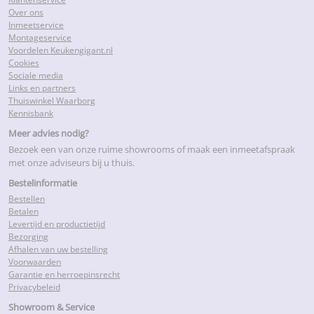
Over ons
Inmeetservice
Montageservice
Voordelen Keukengigant.nl
Cookies
Sociale media
Links en partners
Thuiswinkel Waarborg
Kennisbank
Meer advies nodig?
Bezoek een van onze ruime showrooms of maak een inmeetafspraak
met onze adviseurs bij u thuis.
Bestelinformatie
Bestellen
Betalen
Levertijd en productietijd
Bezorging
Afhalen van uw bestelling
Voorwaarden
Garantie en herroepinsrecht
Privacybeleid
Showroom & Service