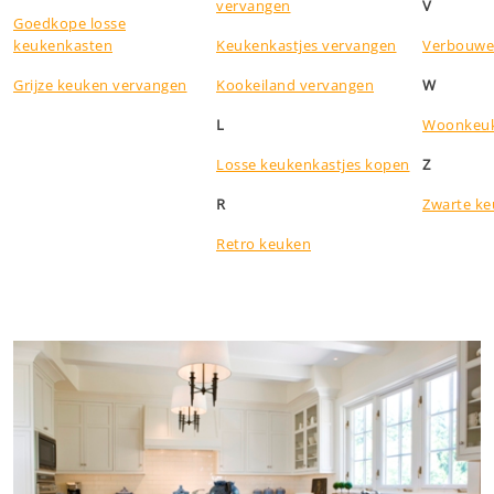
vervangen
V
Goedkope losse
keukenkasten
Keukenkastjes vervangen
Verbouwe
Grijze keuken vervangen
Kookeiland vervangen
W
L
Woonkeuk
Losse keukenkastjes kopen
Z
R
Zwarte ke
Retro keuken