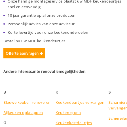
Onze handige montageservice plaatst uw MDF keukendeurtjes
snel en eenvoudig
10 jaar garantie op al onze producten
Persoonlijk advies van onze adviseur
Korte levertijd voor onze keukenonderdelen
Bestel nu uw MDF keukendeurtjes!
Offerte aanvragen
Andere interessante renovatiemogelijkheden
:
B
K
S
Blauwe keuken renoveren
Keukendeurtjes vervangen
Scharnier
vervange
Bijkeuken opknappen
Keuken groen
Schiereil
G
Keukenkastdeurtjes