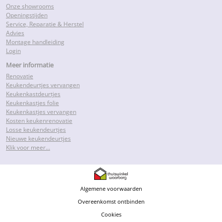
Onze showrooms
Openingstijden
Service, Reparatie & Herstel
Advies
Montage handleiding
Login
Meer informatie
Renovatie
Keukendeurtjes vervangen
Keukenkastdeurtjes
Keukenkastjes folie
Keukenkastjes vervangen
Kosten keukenrenovatie
Losse keukendeurtjes
Nieuwe keukendeurtjes
Klik voor meer…
Algemene voorwaarden
Overeenkomst ontbinden
Cookies